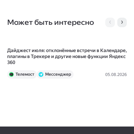
Может быть интересно
Дайджест июля: отклонённые встречи в Календаре,
Чт
плагины в Трекере и другие новые функции Яндекс
ис
360
Телемост
Мессенджер
Пр
05.08.2026
Календарь
Документы
Трекер
Вики
Яндекс 360
Новости