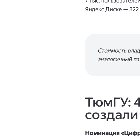
7 тыс. пользовател
Яндекс Диске — 822 
Стоимость владе
аналогичный п
ТюмГУ: 
создали
Номинация «Цифро