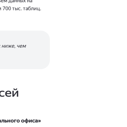
ъём данных на
 700 тыс. таблиц.
д ниже, чем
исей
ального офиса»