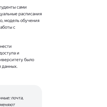
туденты сами
дуальные расписания
о, модель обучения
аботы с
енести
доступа и
ниверситету было
 данных.
нные: почта,
именяют