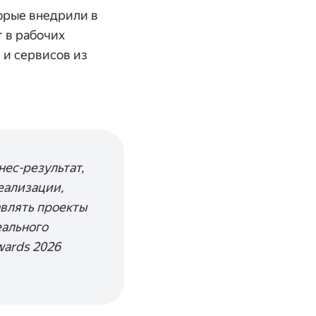
орые внедрили в
 в рабочих
 и сервисов из
ес-результат,
еализации,
авлять проекты
еального
wards 2026