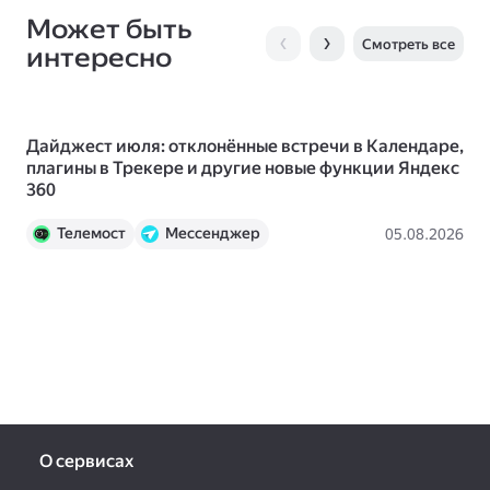
Может быть
Смотреть все
интересно
Дайджест июля: отклонённые встречи в Календаре,
Чт
плагины в Трекере и другие новые функции Яндекс
ис
360
Телемост
Мессенджер
Пр
05.08.2026
Календарь
Документы
Трекер
Вики
Яндекс 360
Новости
О сервисах