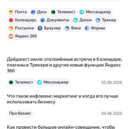
Почта
Диск
Телемост
Мессенджер
Календарь
Документы
Доски
Трекер
Рассылки
Браузер
Вики
Формы
Яндекс 360
Дайджест июля: отклонённые встречи в Календаре,
плагины в Трекере и другие новые функции Яндекс
360
Телемост
Мессенджер
05.08.2026
Календарь
Документы
Трекер
Что такое инфлюенс-маркетинг и когда его лучше
Вики
Яндекс 360
Новости
использовать бизнесу
Про бизнес
04.08.2026
Как провести большое онлайн-совещание, чтобы