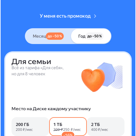
У меня есть промокод
Месяц
Год
до –50 %
до –50 %
Для семьи
Всё из тарифа «Для себя»,
но для 8 человек
Место на Диске каждому участнику
200 ГБ
1 ТБ
2 ТБ
200 ₽/мес
300 ₽
250 ₽/мес
400 ₽/мес
-16%