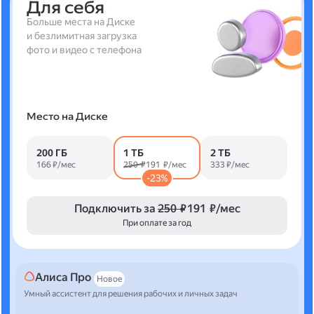
Для себя
Больше места на Диске
и безлимитная загрузка
фото и видео с телефона
Место на Диске
200 ГБ
1 ТБ
2 ТБ
166 ₽/мес
250 ₽
191 ₽/мес
333 ₽/мес
-23%
Подключить за
250 ₽
191 ₽/мес
При оплате за год
Алиса Про
Новое
Умный ассистент для решения рабочих и личных задач